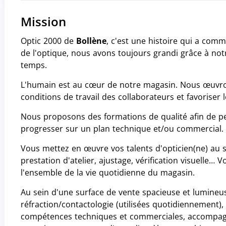
Mission
Optic 2000 de
Bollène
, c'est une histoire qui a com
de l'optique, nous avons toujours grandi grâce à notr
temps.
L'humain est au cœur de notre magasin. Nous œuvro
conditions de travail des collaborateurs et favorise
Nous proposons des formations de qualité afin de p
progresser sur un plan technique et/ou commercial.
Vous mettez en œuvre vos talents d'opticien(ne) au se
prestation d'atelier, ajustage, vérification visuelle…
l'ensemble de la vie quotidienne du magasin.
Au sein d'une surface de vente spacieuse et lumineus
réfraction/contactologie (utilisées quotidiennement),
 (nouvelle fenêtre)
 (nouvelle fenêtre)
ce sur Facebook (nouvelle fenêtre)
e annonce par email (nouvelle fenêtre)
compétences techniques et commerciales, accompagn